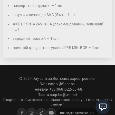
паспорт та інструкція — 1 шт.
шнур живлення до АКБ (5 м) — 1 шт.
АКБ LiFePO4 24V 160А (рекомендований, зовнішній)
— 1 шт.
зарядний пристрій — 1 шт.
пристрій для діагностування РЕБ MINI BOB — 1 шт.
© 2024 Duy.com.ua.Всі права зарестровано.
WhatsApp
@Saqribs
Телефон +38(068)522-60-68
Пошта
saqribs@ukr.net
Товариство з обмеженою відповідальністю "Інститут гігієни, екології та
санітарії"
швидке замовлення