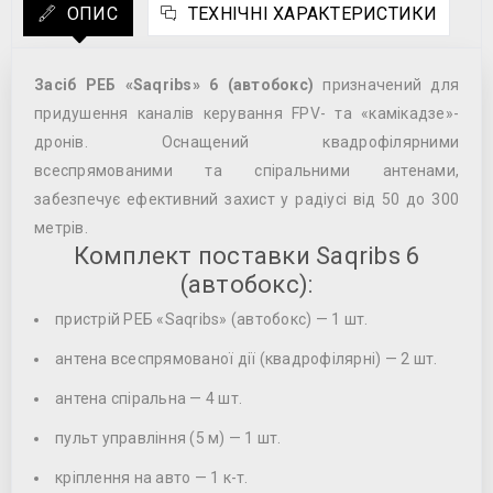
ОПИС
ТЕХНІЧНІ ХАРАКТЕРИСТИКИ
Засіб РЕБ «Saqribs» 6 (автобокс)
призначений для
придушення каналів керування FPV- та «камікадзе»-
дронів. Оснащений квадрофілярними
всеспрямованими та спіральними антенами,
забезпечує ефективний захист у радіусі від 50 до 300
метрів.
Комплект поставки Saqribs 6
(автобокс):
пристрій РЕБ «Saqribs» (автобокс) — 1 шт.
антена всеспрямованої дії (квадрофілярні) — 2 шт.
антена спіральна — 4 шт.
пульт управління (5 м) — 1 шт.
кріплення на авто — 1 к-т.