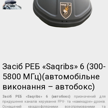
Засіб РЕБ «Saqribs» 6 (300-
5800 МГц)(автомобільне
виконання – автобокс)
Засіб РЕБ «Saqribs» 6 (автобокс)
призначений для
придушення каналів керування FPV- та «камікадзе»-дронів.
Оснащений квадрофілярними всеспрямованими та