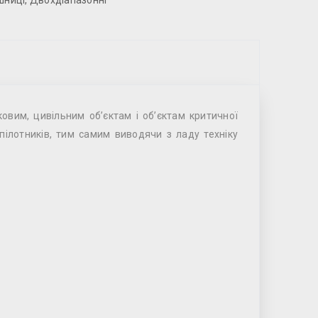
шниці
,
Двохдіапазонні
овим, цивільним об’єктам і об’єктам критичної
пілотників, тим самим виводячи з ладу техніку