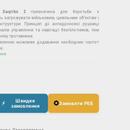
 Saqribs 2
призначена для боротьби з
ть загрожувати військовим, цивільним об’єктам і
аструктури. Принцип дії антидронової рушниці
алів управління та навігації безпілотників, тим
ніку противника.
овленню можливе додавання необхідних частот
х.
ння
Швидке
Замовити РЕБ
замовлення