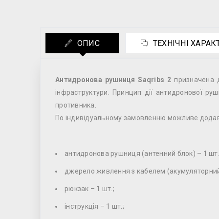
ОПИС
ТЕХНІЧНІ ХАРА
Антидронова рушниця Saqribs 2
призначена д
інфраструктури. Принцип дії антидронової руш
противника.
По індивідуальному замовленню можливе додава
антидронова рушниця (антенний блок) – 1 шт.
джерело живлення з кабелем (акумуляторний 
рюкзак – 1 шт.;
інструкція – 1 шт.;