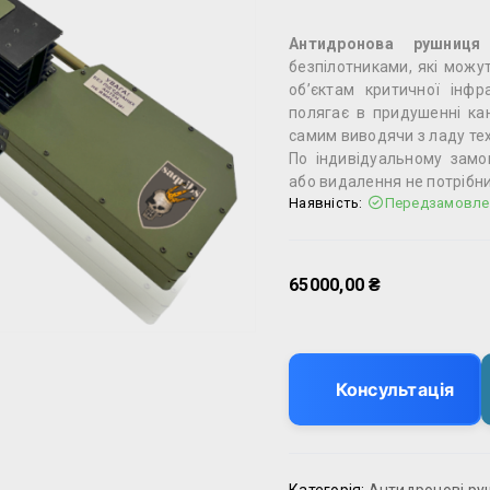
Антидронова рушниця
безпілотниками, які можу
об’єктам критичної інфр
полягає в придушенні кан
самим виводячи з ладу тех
По індивідуальному зам
або видалення не потрібни
Наявність:
Передзамовле
65000,00
₴
Консультація