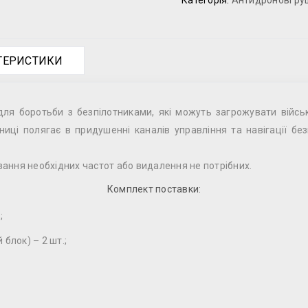
Категорія:
Антидронові ру
КТЕРИСТИКИ
ля боротьби з безпілотниками, які можуть загрожувати військ
ниці полягає в придушенні каналів управління та навігації без
ння необхідних частот або видалення не потрібних.
Комплект поставки:
;
блок) – 2 шт.;