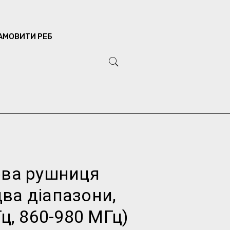
АМОВИТИ РЕБ
ва рушниця
два діапазони,
ц, 860-980 МГц)