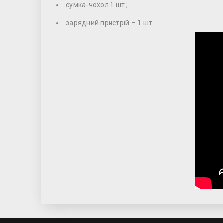
сумка-чохол 1 шт.;
зарядний пристрій – 1 шт.