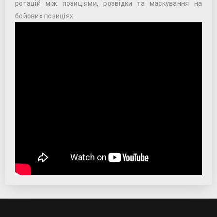
ротацій між позиціями, розвідки та маскування на
бойових позиціях.