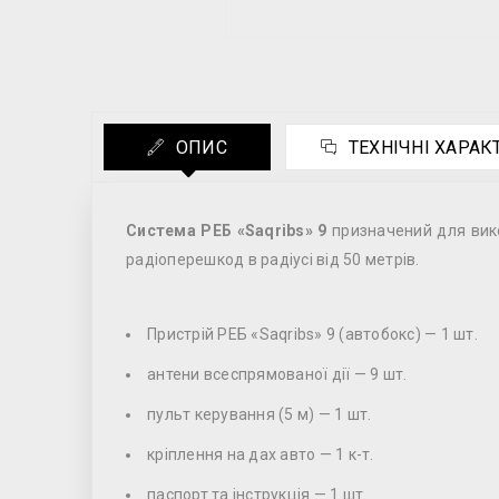
ОПИС
ТЕХНІЧНІ ХАРА
Система РЕБ «Saqribs» 9
призначений для вико
радіоперешкод в радіусі від 50 метрів.
Пристрій РЕБ «Saqribs» 9 (автобокс) — 1 шт.
антени всеспрямованої дії — 9 шт.
пульт керування (5 м) — 1 шт.
кріплення на дах авто — 1 к-т.
паспорт та інструкція — 1 шт.