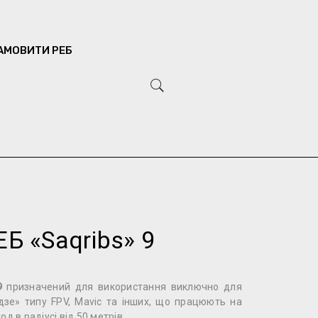
АМОВИТИ РЕБ
Б «Saqribs» 9
9
призначений для використання виключно для
дзе» типу FPV, Mavic та інших, що працюють на
д в радіусі від 50 метрів.