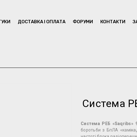
ГУКИ
ДОСТАВКА І ОПЛАТА
ФОРУМИ
КОНТАКТИ
З
Система РЕ
Система РЕБ «Saqribs» 
боротьби з БпЛА «каміка
частоті блока радіоперешко