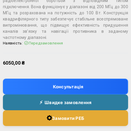
радіоелектронної боротьби з відповідним типом
підключення. Вона функціонує у діапазоні від 200 МГц до 300
МГц та розрахована на потужність до 100 Вт. Конструкція
квадрифілярного типу забезпечує стабільне всеспрямоване
випромінювання, що підвищує ефективність придушення
каналів зв’язку та навігації противника в заданому
частотному діапазоні.
Наявність:
Передзамовлення
6050,00
₴
Консультація
Швидке замовлення
Замовити РЕБ