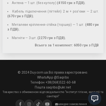
Антена — 1 шт. (без куполу)
(4150 грн з ПДВ)
;
Кабель підключення (пігтейл) 2 м + роз’єми — 2 шт.
(670 грн з ПДВ)
;
Металеве кріплення-стійка (торшер) — 1 шт.
(480 грн
з ПДВ)
;
Магніти — 3 шт.
(2270 грн з ПДВ)
;
Всього за 1 комплект: 6050 грн з ПДВ
© 2024 Duy.com.ua.Всі права зарестровано.
WhatsApp
@Saqribs
Телефон +38(068)522-60-68
Пошта
saqribs@ukr.net
Товариство з обмеженою відповідальністю "Інститут гігієни, екології та
санітарії"
швидке замовлення