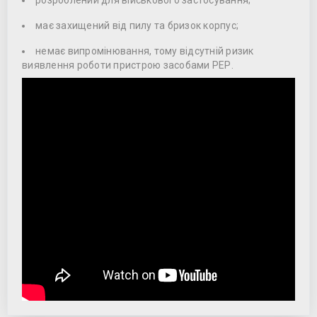
розроблений для військового застосування;
має захищений від пилу та бризок корпус;
немає випромінювання, тому відсутній ризик
виявлення роботи пристрою засобами РЕР.