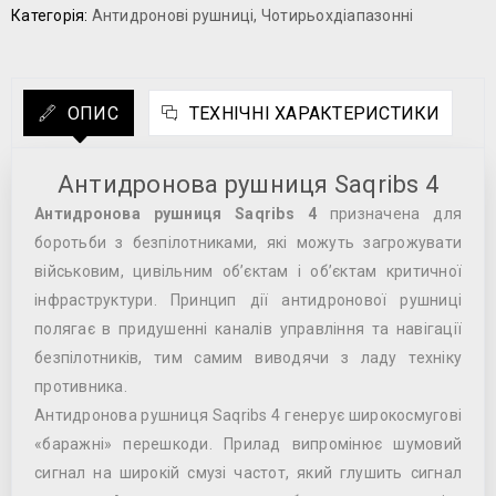
Категорія:
Антидронові рушниці
,
Чотирьохдіапазонні
ОПИС
ТЕХНІЧНІ ХАРАКТЕРИСТИКИ
Антидронова рушниця Saqribs 4
Антидронова рушниця
Saqribs 4
призначена для
боротьби з безпілотниками, які можуть загрожувати
військовим, цивільним об’єктам і об’єктам критичної
інфраструктури. Принцип дії антидронової рушниці
полягає в придушенні каналів управління та навігації
безпілотників, тим самим виводячи з ладу техніку
противника.
Антидронова рушниця Saqribs 4 генерує широкосмугові
«баражні» перешкоди. Прилад випромінює шумовий
сигнал на широкій смузі частот, який глушить сигнал