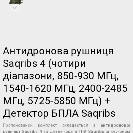
Антидронова рушниця
Saqribs 4 (чотири
діапазони, 850-930 МГц,
1540-1620 МГц, 2400-2485
МГц, 5725-5850 МГц) +
Детектор БПЛА Saqribs
Пропонований комплект складається з
антидронової
рушниці Saqribs 4
та
детектора БПЛА Saqribs
зі звуковим